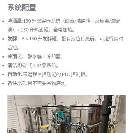
系统配置
啤酒屋
:150 升双容器系统（醪液/沸腾槽 + 反应釜/漩涡
池）+ 150 升热酒罐，全电加热。
发酵
：6 × 150 升发酵罐，配有液位传感器，可进行实时
监控。
冷面
:乙二醇水箱 + 冷却器。
清洁
:移动式 CIP 泵系统。
自动化
:带远程监控功能的 PLC 控制柜。
备注
:该项目不需要谷物磨坊。