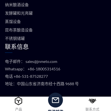
纳米酿酒设备
发酵罐和光亮罐
蒸馏设备
昆布茶酿造设备
不锈钢储罐
联系信息
电子邮件：
sales@jnmeto.com
Whatsapp：
+86-18005314516
电话
+86-531-87528277
地址：中国山东省济南市经十西路 9688 号
版权所有 © METO EQUIPMENT 2024 保留所有权利。
产品
联系方式