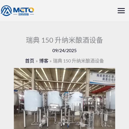
跳
主
至
菜
内
容
单
瑞典 150 升纳米酿酒设备
09/24/2025
首页
博客
瑞典 150 升纳米酿酒设备