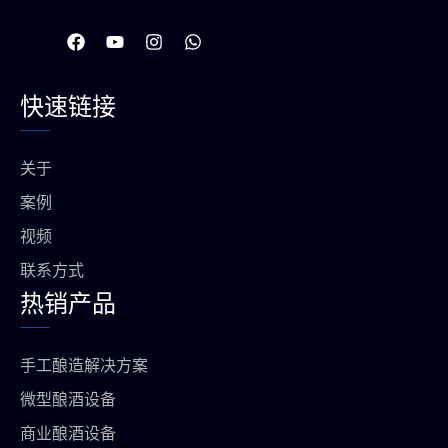
在
Y
I
W
F
o
n
h
a
u
s
a
c
t
t
t
快速链接
e
u
a
s
b
b
g
a
o
e
r
p
o
a
p
关于
k
m
上
案例
视频
联系方式
热销产品
手工酿造解决方案
微型酿酒设备
商业酿酒设备