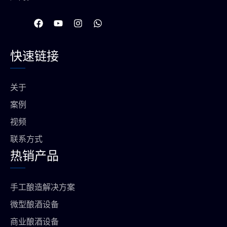
在
Y
I
W
F
o
n
h
a
u
s
a
c
t
t
t
快速链接
e
u
a
s
b
b
g
a
o
e
r
p
o
a
p
关于
k
m
上
案例
视频
联系方式
热销产品
手工酿造解决方案
微型酿酒设备
商业酿酒设备