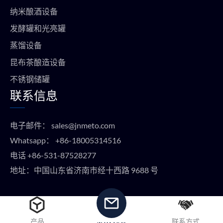
纳米酿酒设备
发酵罐和光亮罐
蒸馏设备
昆布茶酿造设备
不锈钢储罐
联系信息
电子邮件：
sales@jnmeto.com
Whatsapp：
+86-18005314516
电话
+86-531-87528277
地址：中国山东省济南市经十西路 9688 号
版权所有 © METO EQUIPMENT 2024 保留所有权利。
产品
联系方式