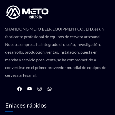
SHANDONG METO BEER EQUIPMENT CO., LTD. es un
fabricante profesional de equipos de cerveza artesanal.
Nuestra empresa ha integrado el diseño, investigación,
desarrollo, producción, ventas, instalación, puesta en
marcha y servicio post-venta, se ha comprometido a
convertirse en el primer proveedor mundial de equipos de
cerveza artesanal.
F
Y
I
W
a
o
n
h
c
u
s
a
e
t
t
t
Enlaces rápidos
b
u
a
s
o
b
g
a
o
e
r
p