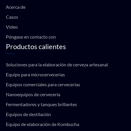
k
a
p
Acerca de
m
Casos
Vídeo
Póngase en contacto con
Productos calientes
Soluciones para la elaboración de cerveza artesanal
Equipo para microcervecerías
Equipos comerciales para cervecerías
Nanoequipos de cervecería
Fermentadores y tanques brillantes
Equipos de destilación
Equipo de elaboración de Kombucha