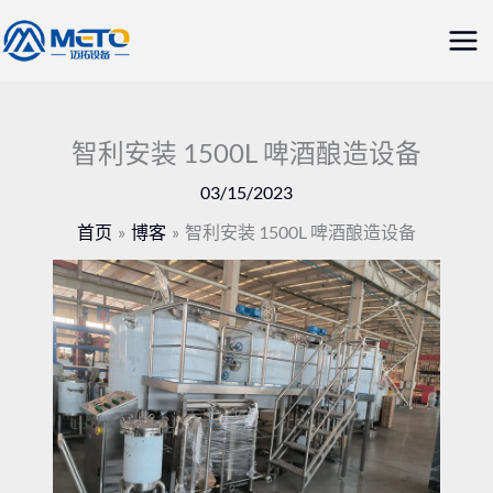
跳
主
至
菜
内
容
单
智利安装 1500L 啤酒酿造设备
03/15/2023
首页
博客
智利安装 1500L 啤酒酿造设备