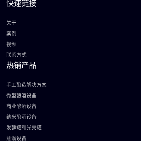
快速链接
e
u
a
s
b
b
g
a
o
e
r
p
o
a
p
关于
k
m
上
案例
视频
联系方式
热销产品
手工酿造解决方案
微型酿酒设备
商业酿酒设备
纳米酿酒设备
发酵罐和光亮罐
蒸馏设备