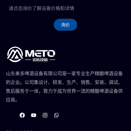
请点击询价了解设备价格和详情
询价
山东美多啤酒设备有限公司是一家专业生产精酿啤酒设备
的企业。公司集设计、研发、生产、销售、安装、调试、
售后服务于一体，致力于成为世界一流的精酿啤酒设备供
应商。
在
Y
I
W
F
o
n
h
a
u
s
a
c
t
t
t