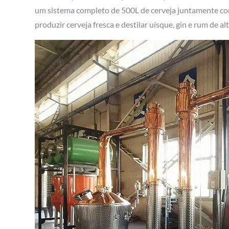
um sistema completo de 500L de cerveja juntamente com
produzir cerveja fresca e destilar uísque, gin e rum de 