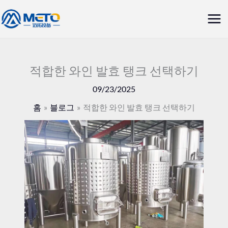
콘
메
텐
인
츠
로
메
건
적합한 와인 발효 탱크 선택하기
뉴
너
09/23/2025
뛰
홈
블로그
적합한 와인 발효 탱크 선택하기
기