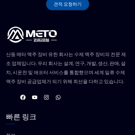
견적 요청하기
산동 메타 맥주 장비 유한 회사는 수제 맥주 장비의 전문 제
조 업체입니다. 우리 회사는 설계, 연구, 개발, 생산, 판매, 설
치, 시운전 및 애프터 서비스를 통합했으며 세계 일류 수제
맥주 장비 공급업체가 되기 위해 최선을 다하고 있습니다.
F
유
인
W
a
튜
스
h
c
브
타
a
e
그
t
빠른 링크
b
램
s
o
a
o
p
k
p