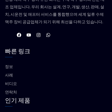
조 업체입니다. 우리 회사는 설계, 연구, 개발, 생산, 판매, 설
치, 시운전 및 애프터 서비스를 통합했으며 세계 일류 수제
맥주 장비 공급업체가 되기 위해 최선을 다하고 있습니다.
F
유
인
W
a
튜
스
h
c
브
타
a
e
그
t
빠른 링크
b
램
s
o
a
o
p
k
p
정보
사례
비디오
연락처
인기 제품