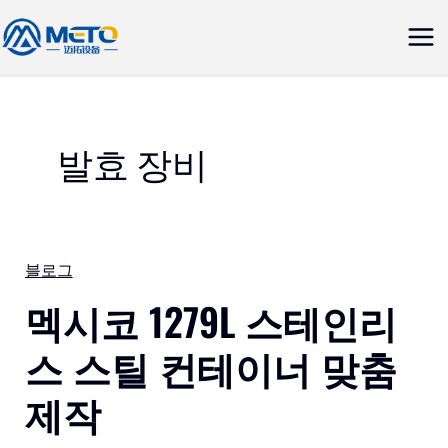
콘
메
텐
인
츠
로
메
건
뉴
발효 장비
너
뛰
기
멕
블로그
시
멕시코 1279L 스테인리
코
스 스틸 컨테이너 맞춤
1279L
스
제작
테