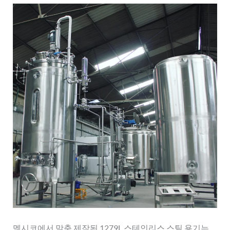
인
리
스
스
틸
컨
테
이
너
맞
춤
제
작
멕시코에서 맞춤 제작된 1279L 스테인리스 스틸 용기는