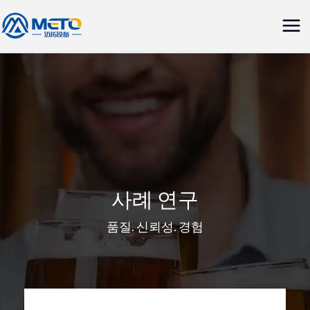
콘
메
텐
인
츠
로
메
건
뉴
너
뛰
기
사례 연구
품질. 신뢰성. 경험