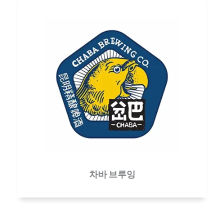
차바 브루잉