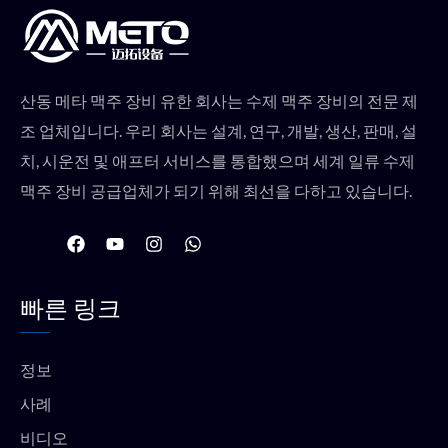
산동 메타 맥주 장비 유한 회사는 수제 맥주 장비의 전문 제
조 업체입니다. 우리 회사는 설계, 연구, 개발, 생산, 판매, 설
치, 시운전 및 애프터 서비스를 통합했으며 세계 일류 수제
맥주 장비 공급업체가 되기 위해 최선을 다하고 있습니다.
F
유
인
W
a
튜
스
h
c
브
타
a
e
그
t
빠른 링크
b
램
s
o
a
o
p
k
p
정보
사례
비디오