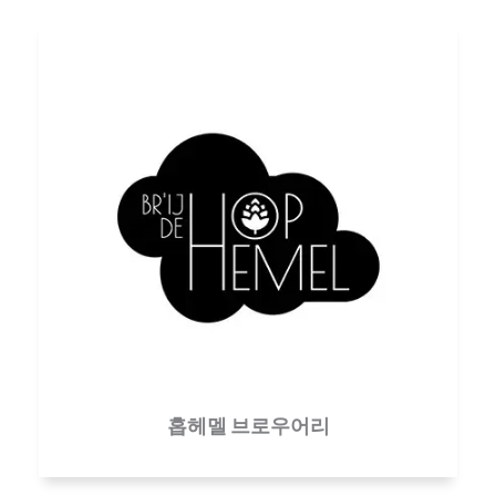
홉헤멜 브로우어리