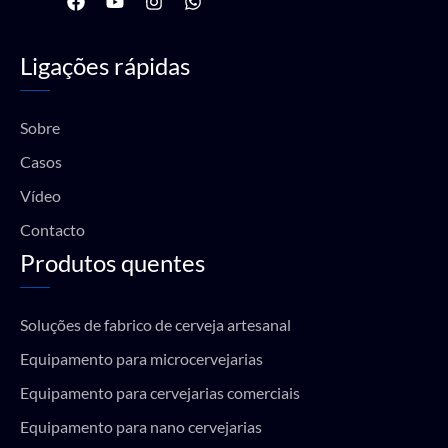
a
o
n
h
c
u
s
a
e
t
t
t
Ligações rápidas
b
u
a
s
o
b
g
a
o
e
r
p
k
a
p
Sobre
m
Casos
Vídeo
Contacto
Produtos quentes
Soluções de fabrico de cerveja artesanal
Equipamento para microcervejarias
Equipamento para cervejarias comerciais
Equipamento para nano cervejarias