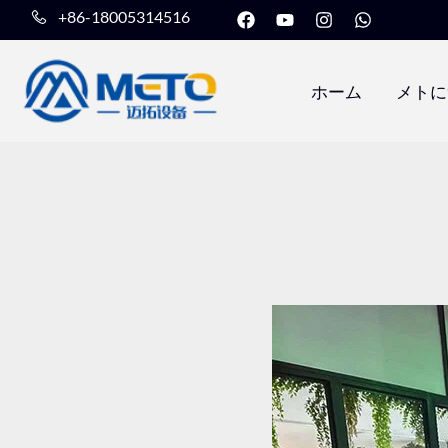
フ
Y
イ
W
内
+86-18005314516
ェ
o
ン
h
容
イ
u
ス
a
ス
t
タ
t
を
ブ
u
グ
s
ホーム
メトに
ッ
b
ラ
a
ス
ク
e
ム
p
キ
p
ッ
プ