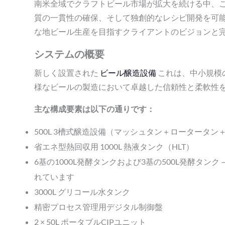
南米全域でクラフトビール市場が拡大を続ける中、
質の一貫性の確保、そして独創的なレシピ開発を可
な地ビール生産を目指すクライアントのビジョンと
システムの概要
新しく設置された
ビール醸造設備
これは、中小規模
様なビールの製造において卓越した信頼性と柔軟性
主な構成要素は以下の通りです：
500L 3槽式醸造設備（マッシュタン＋ロータータ
省エネ型熱回収用 1000L 熱液タンク（HLT）
6基の1000L発酵タンクおよび3基の500L発酵タ
れています
3000L グリコール水タンク
精密プロセス管理用デジタル制御盤
2 × 50L ポータブルCIPユニット