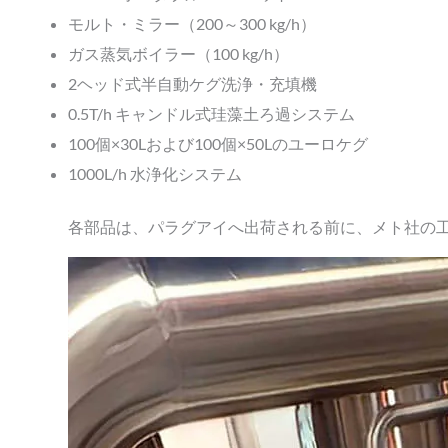
モルト・ミラー（200～300 kg/h）
ガス蒸気ボイラー（100 kg/h）
2ヘッド式半自動ケグ洗浄・充填機
0.5T/h キャンドル式珪藻土ろ過システム
100個×30Lおよび100個×50Lのユーロケグ
1000L/h 水浄化システム
各部品は、パラグアイへ出荷される前に、メト社の