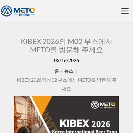
콘
메
텐
인
츠
로
메
건
KIBEX 2026의 M02 부스에서
뉴
METO를 방문해 주세요
너
뛰
03/16/2026
기
홈
뉴스
KIBEX 2026의 M02 부스에서 METO를 방문해 주
세요