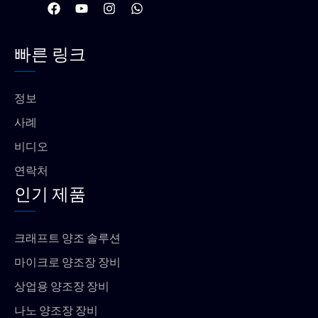
F
유
인
W
a
튜
스
h
c
브
타
a
e
그
t
빠른 링크
b
램
s
o
a
o
p
k
p
정보
사례
비디오
연락처
인기 제품
크래프트 양조 솔루션
마이크로 양조장 장비
상업용 양조장 장비
나노 양조장 장비