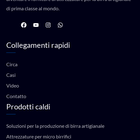
di prima classe al mondo.
F
Y
I
W
a
o
n
h
c
u
s
a
e
t
t
t
Collegamenti rapidi
b
u
a
s
o
b
g
a
o
e
r
p
k
a
p
Circa
m
Casi
Video
Contatto
Prodotti caldi
Soluzioni per la produzione di birra artigianale
Attrezzature per micro birrifici