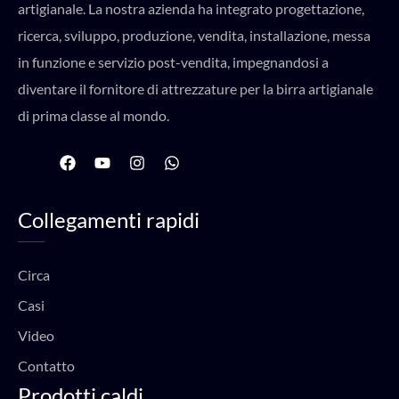
artigianale. La nostra azienda ha integrato progettazione,
ricerca, sviluppo, produzione, vendita, installazione, messa
in funzione e servizio post-vendita, impegnandosi a
diventare il fornitore di attrezzature per la birra artigianale
di prima classe al mondo.
F
Y
I
W
a
o
n
h
c
u
s
a
e
t
t
t
Collegamenti rapidi
b
u
a
s
o
b
g
a
o
e
r
p
k
a
p
Circa
m
Casi
Video
Contatto
Prodotti caldi