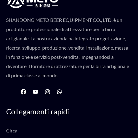
SHANDONG METO BEER EQUIPMENT CO., LTD. è un
produttore professionale di attrezzature per la birra
artigianale. La nostra azienda ha integrato progettazione,
ricerca, sviluppo, produzione, vendita, installazione, messa
in funzione e servizio post-vendita, impegnandosi a
diventare il fornitore di attrezzature per la birra artigianale
di prima classe al mondo.
F
Y
I
W
a
o
n
h
c
u
s
a
e
t
t
t
Collegamenti rapidi
b
u
a
s
o
b
g
a
o
e
r
p
k
a
p
Circa
m