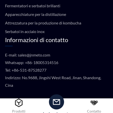
Fermentatori e serbatoi brillanti
Apparecchiature per la distillazione
Attrezzatura per la produzione di kombucha
Serbatoi in acciaio inox
Informazioni di contatto
E-mail:
sales@jnmeto.com
Whatsapp:
+86-18005314516
Tel:
+86-531-87528277
Indirizzo: No.9688, Jingshi West Road, Jinan, Shandong,
Cina
Copyright © METO EQUIPMENT 2024 Tutti i diritti riservati.
Prodotti
Contatto