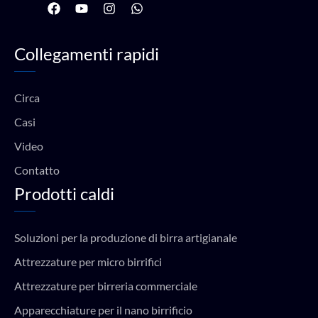
F
Y
I
W
a
o
n
h
c
u
s
a
e
t
t
t
Collegamenti rapidi
b
u
a
s
o
b
g
a
o
e
r
p
k
a
p
Circa
m
Casi
Video
Contatto
Prodotti caldi
Soluzioni per la produzione di birra artigianale
Attrezzature per micro birrifici
Attrezzature per birreria commerciale
Apparecchiature per il nano birrificio