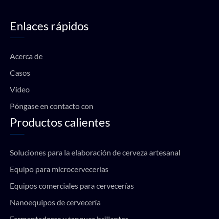
c
u
s
a
e
t
t
t
Enlaces rápidos
b
u
a
s
o
b
g
a
o
e
r
p
k
a
p
Acerca de
m
Casos
Vídeo
Póngase en contacto con
Productos calientes
Soluciones para la elaboración de cerveza artesanal
Equipo para microcervecerías
Equipos comerciales para cervecerías
Nanoequipos de cervecería
Fermentadores y tanques brillantes