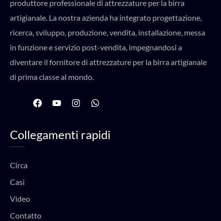
produttore professionale di attrezzature per la birra
artigianale. La nostra azienda ha integrato progettazione,
ricerca, sviluppo, produzione, vendita, installazione, messa
in funzione e servizio post-vendita, impegnandosi a
diventare il fornitore di attrezzature per la birra artigianale
di prima classe al mondo.
F
Y
I
W
a
o
n
h
c
u
s
a
e
t
t
t
Collegamenti rapidi
b
u
a
s
o
b
g
a
o
e
r
p
k
a
p
Circa
m
Casi
Video
Contatto