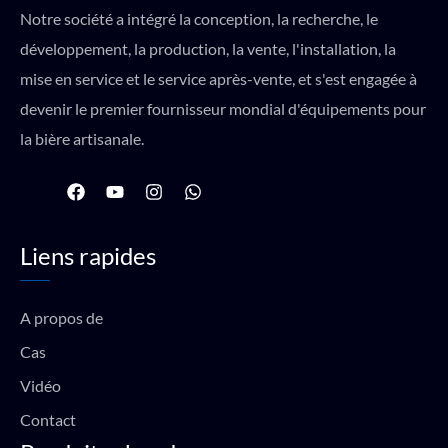
Notre société a intégré la conception, la recherche, le
développement, la production, la vente, l'installation, la
mise en service et le service après-vente, et s'est engagée à
devenir le premier fournisseur mondial d'équipements pour
la bière artisanale.
F
Y
I
W
a
o
n
h
c
u
s
a
e
t
t
t
Liens rapides
b
u
a
s
o
b
g
a
o
e
r
p
k
a
p
A propos de
m
Cas
Vidéo
Contact