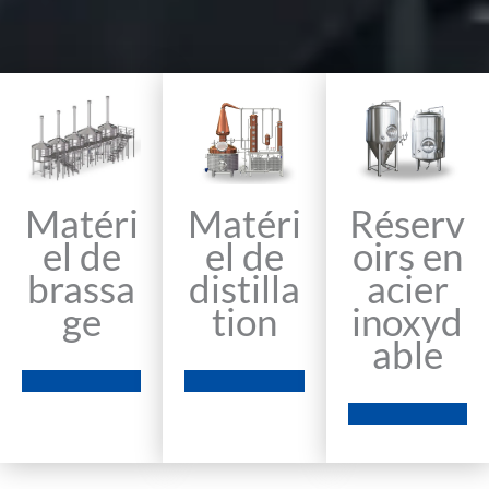
Matéri
Matéri
Réserv
el de
el de
oirs en
brassa
distilla
acier
ge
tion
inoxyd
able