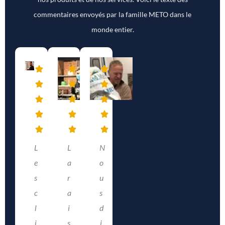
commentaires envoyés par la famille METO dans le
monde entier.
L
L
N
e
a
o
s
r
u
c
a
s
l
i
d
i
s
i