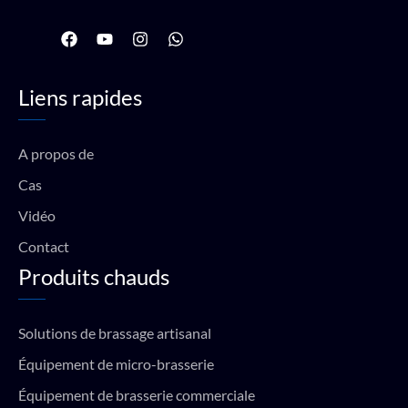
F
Y
I
W
a
o
n
h
c
u
s
a
e
t
t
t
Liens rapides
b
u
a
s
o
b
g
a
o
e
r
p
k
a
p
A propos de
m
Cas
Vidéo
Contact
Produits chauds
Solutions de brassage artisanal
Équipement de micro-brasserie
Équipement de brasserie commerciale