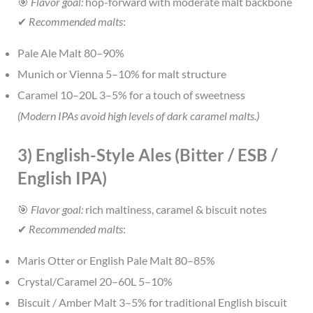
🎯
Flavor goal:
hop-forward with moderate malt backbone
✔
Recommended malts
:
Pale Ale Malt 80–90%
Munich or Vienna 5–10% for malt structure
Caramel 10–20L 3–5% for a touch of sweetness
(Modern IPAs avoid high levels of dark caramel malts.)
3) English-Style Ales (Bitter / ESB /
English IPA)
🎯
Flavor goal:
rich maltiness, caramel & biscuit notes
✔
Recommended malts
:
Maris Otter or English Pale Malt 80–85%
Crystal/Caramel 20–60L 5–10%
Biscuit / Amber Malt 3–5% for traditional English biscuit