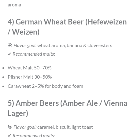
aroma
4) German Wheat Beer (Hefeweizen
/ Weizen)
🎯
Flavor goal:
wheat aroma, banana & clove esters
✔
Recommended malts
:
Wheat Malt 50–70%
Pilsner Malt 30–50%
Carawheat 2–5% for body and foam
5) Amber Beers (Amber Ale / Vienna
Lager)
🎯
Flavor goal:
caramel, biscuit, light toast
✔
Recommended malts
: