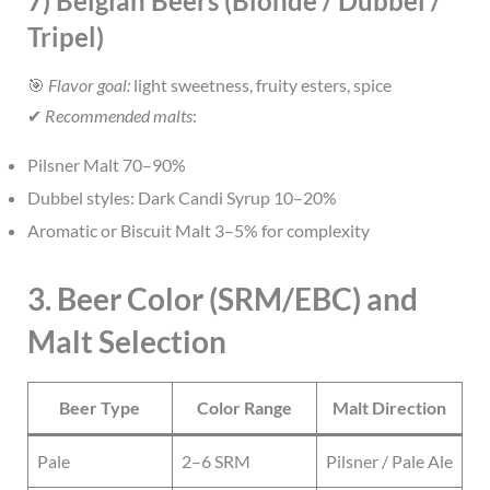
7) Belgian Beers (Blonde / Dubbel /
Tripel)
🎯
Flavor goal:
light sweetness, fruity esters, spice
✔
Recommended malts
:
Pilsner Malt 70–90%
Dubbel styles: Dark Candi Syrup 10–20%
Aromatic or Biscuit Malt 3–5% for complexity
3. Beer Color (SRM/EBC) and
Malt Selection
Beer Type
Color Range
Malt Direction
Pale
2–6 SRM
Pilsner / Pale Ale