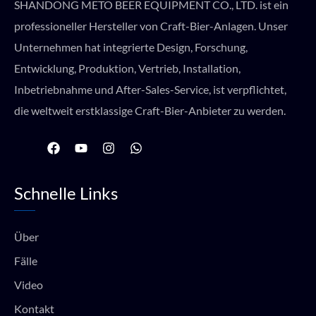
SHANDONG METO BEER EQUIPMENT CO., LTD. ist ein
professioneller Hersteller von Craft-Bier-Anlagen. Unser
Unternehmen hat integrierte Design, Forschung,
Entwicklung, Produktion, Vertrieb, Installation,
Inbetriebnahme und After-Sales-Service, ist verpflichtet,
die weltweit erstklassige Craft-Bier-Anbieter zu werden.
F
Y
I
W
a
o
n
h
c
u
s
a
e
t
t
t
Schnelle Links
b
u
a
s
o
b
g
a
o
e
r
p
k
a
p
Über
m
Fälle
Video
Kontakt