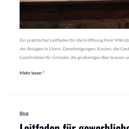
Ein praktischer Leitfaden für die Eröffnung Ihrer Mik
der Anlagen in Litern, Genehmigungen, Kosten, die Gest
Geschrieben für Gründer, die großartiges Bier brauen
Mehr lesen "
Leitfaden
Blog
für
Leitfaden für gewerblich