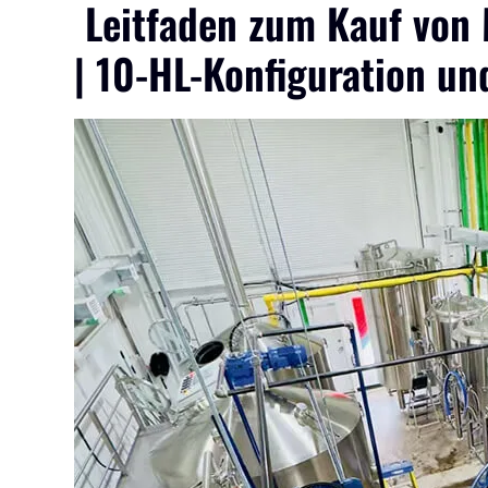
Leitfaden zum Kauf von 
Kauf
| 10-HL-Konfiguration un
von
Mikrobrauerei-
Anlagen
2026
|
10-
HL-
Konfiguration
und
Auswahl
der
Lieferanten