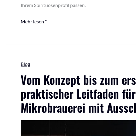
Ihrem Spirituosenprofil passen.
Mehr lesen "
Vom
Blog
Konzept
Vom Konzept bis zum ers
bis
praktischer Leitfaden für
zum
ersten
Mikrobrauerei mit Aussc
Ausschank:
Ein
praktischer