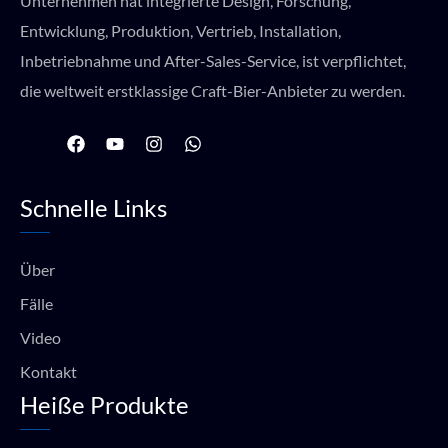
Unternehmen hat integrierte Design, Forschung,
Entwicklung, Produktion, Vertrieb, Installation,
Inbetriebnahme und After-Sales-Service, ist verpflichtet,
die weltweit erstklassige Craft-Bier-Anbieter zu werden.
F
Y
I
W
a
o
n
h
c
u
s
a
e
t
t
t
Schnelle Links
b
u
a
s
o
b
g
a
o
e
r
p
k
a
p
Über
m
Fälle
Video
Kontakt
Heiße Produkte