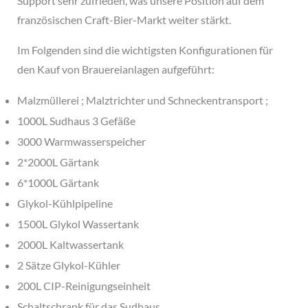
Support sehr zufrieden, was unsere Position auf dem
französischen Craft-Bier-Markt weiter stärkt.
Im Folgenden sind die wichtigsten Konfigurationen für
den Kauf von Brauereianlagen aufgeführt:
Malzmüllerei ; Malztrichter und Schneckentransport ;
1000L Sudhaus 3 Gefäße
3000 Warmwasserspeicher
2*2000L Gärtank
6*1000L Gärtank
Glykol-Kühlpipeline
1500L Glykol Wassertank
2000L Kaltwassertank
2 Sätze Glykol-Kühler
200L CIP-Reinigungseinheit
Schaltschrank für das Sudhaus