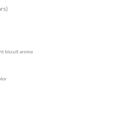
rs)
ht biscuit aroma
olor