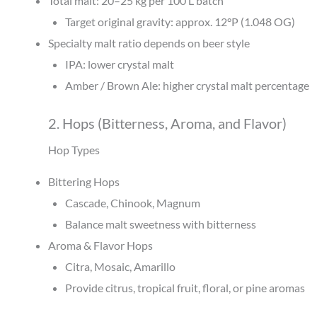
Total malt: 20–25 kg per 100 L batch
Target original gravity: approx. 12°P (1.048 OG)
Specialty malt ratio depends on beer style
IPA: lower crystal malt
Amber / Brown Ale: higher crystal malt percentage
2. Hops (Bitterness, Aroma, and Flavor)
Hop Types
Bittering Hops
Cascade, Chinook, Magnum
Balance malt sweetness with bitterness
Aroma & Flavor Hops
Citra, Mosaic, Amarillo
Provide citrus, tropical fruit, floral, or pine aromas