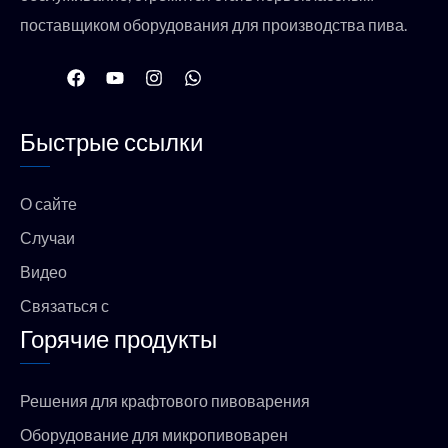
поставщиком оборудования для производства пива.
F
Y
I
W
a
o
n
h
c
u
s
a
e
t
t
t
Быстрые ссылки
b
u
a
s
o
b
g
a
o
e
r
p
k
a
p
О сайте
m
Случаи
Видео
Связаться с
Горячие продукты
Решения для крафтового пивоварения
Оборудование для микропивоварен