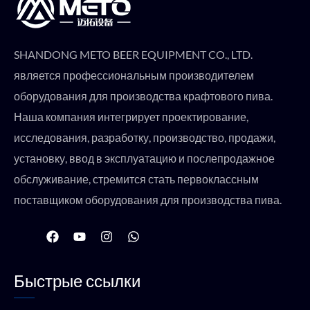
SHANDONG METO BEER EQUIPMENT CO., LTD.
является профессиональным производителем
оборудования для производства крафтового пива.
Наша компания интегрирует проектирование,
исследования, разработку, производство, продажи,
установку, ввод в эксплуатацию и послепродажное
обслуживание, стремится стать первоклассным
поставщиком оборудования для производства пива.
F
Y
I
W
a
o
n
h
c
u
s
a
e
t
t
t
Быстрые ссылки
b
u
a
s
o
b
g
a
o
e
r
p