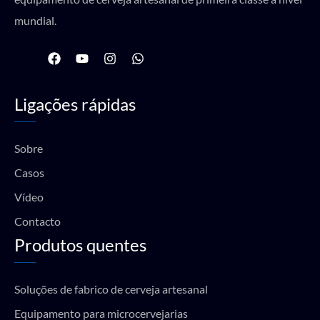
mundial.
F
Y
I
W
a
o
n
h
c
u
s
a
e
t
t
t
Ligações rápidas
b
u
a
s
o
b
g
a
o
e
r
p
k
a
p
Sobre
m
Casos
Vídeo
Contacto
Produtos quentes
Soluções de fabrico de cerveja artesanal
Equipamento para microcervejarias