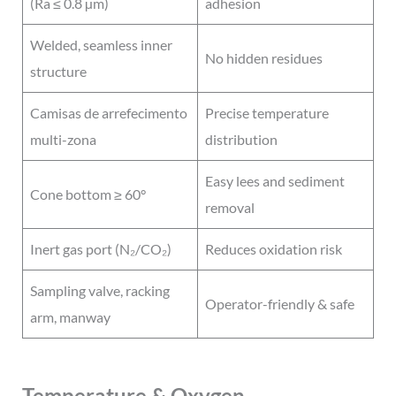
(Ra ≤ 0.8 µm)
adhesion
Welded, seamless inner
No hidden residues
structure
Camisas de arrefecimento
Precise temperature
multi-zona
distribution
Easy lees and sediment
Cone bottom ≥ 60°
removal
Inert gas port (N₂/CO₂)
Reduces oxidation risk
Sampling valve, racking
Operator-friendly & safe
arm, manway
Temperature & Oxygen