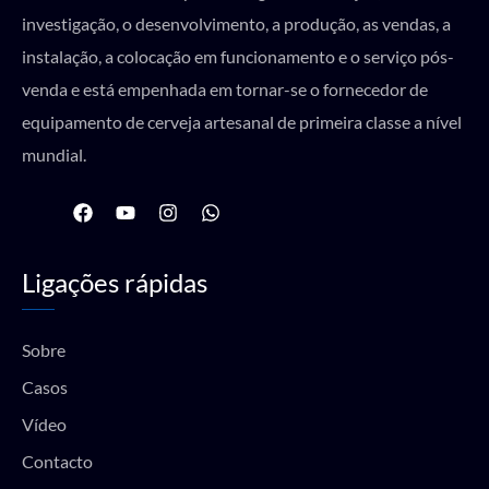
investigação, o desenvolvimento, a produção, as vendas, a
instalação, a colocação em funcionamento e o serviço pós-
venda e está empenhada em tornar-se o fornecedor de
equipamento de cerveja artesanal de primeira classe a nível
mundial.
F
Y
I
W
a
o
n
h
c
u
s
a
e
t
t
t
Ligações rápidas
b
u
a
s
o
b
g
a
o
e
r
p
k
a
p
Sobre
m
Casos
Vídeo
Contacto