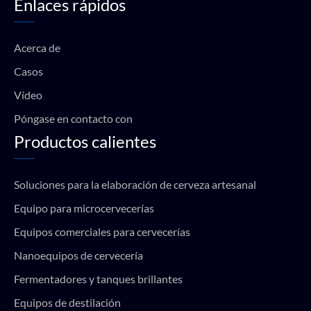
Enlaces rápidos
b
u
a
s
o
b
g
a
o
e
r
p
k
a
p
Acerca de
m
Casos
Vídeo
Póngase en contacto con
Productos calientes
Soluciones para la elaboración de cerveza artesanal
Equipo para microcervecerías
Equipos comerciales para cervecerías
Nanoequipos de cervecería
Fermentadores y tanques brillantes
Equipos de destilación