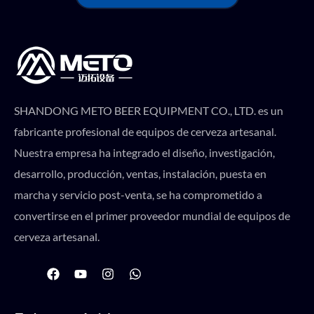
SHANDONG METO BEER EQUIPMENT CO., LTD. es un
fabricante profesional de equipos de cerveza artesanal.
Nuestra empresa ha integrado el diseño, investigación,
desarrollo, producción, ventas, instalación, puesta en
marcha y servicio post-venta, se ha comprometido a
convertirse en el primer proveedor mundial de equipos de
cerveza artesanal.
F
Y
I
W
a
o
n
h
c
u
s
a
e
t
t
t