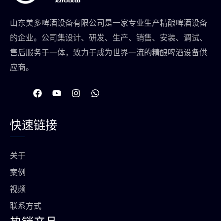
山东美多啤酒设备有限公司是一家专业生产精酿啤酒设备
的企业。公司集设计、研发、生产、销售、安装、调试、
售后服务于一体，致力于成为世界一流的精酿啤酒设备供
应商。
在
Y
I
W
F
o
n
h
a
u
s
a
c
t
t
t
快速链接
e
u
a
s
b
b
g
a
o
e
r
p
o
a
p
关于
k
m
上
案例
视频
联系方式