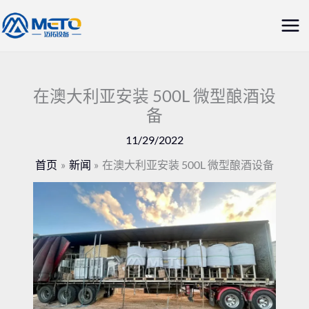
跳
主
至
菜
内
容
单
在澳大利亚安装 500L 微型酿酒设
备
11/29/2022
首页
新闻
在澳大利亚安装 500L 微型酿酒设备