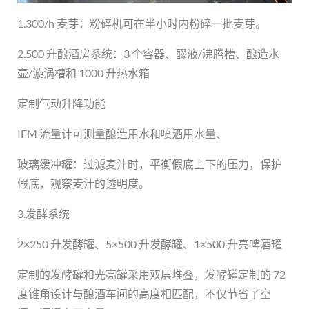
1.300/h 麦芽：粉碎机可在半小时内粉碎一批麦芽。
2.500 升酿酒房系统：3 个容器、醪液/沸腾槽、酿造水
壶/漩涡槽和 1000 升热水箱
定制气动升降功能
IFM 流量计可测量酿造用水和喷洒用水量、
玻璃缓冲罐：过滤麦汁时，平衡假底上下的压力，保护
假底，观察麦汁的透明度。
3.发酵系统
2×250 升发酵罐、5×500 升发酵罐、1×500 升亮啤酒罐
定制的发酵罐和光亮罐采用双层堆叠，发酵罐定制的 72
度锥角设计与酿酒车间的高度相匹配，不仅节省了空