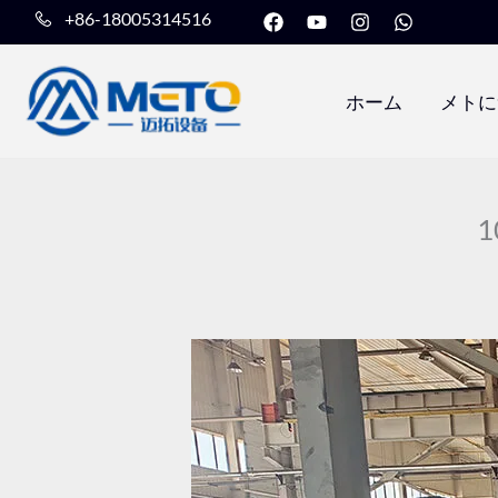
フ
Y
イ
W
内
+86-18005314516
ェ
o
ン
h
容
イ
u
ス
a
ス
t
タ
t
を
ブ
u
グ
s
ホーム
メトに
ッ
b
ラ
a
ス
ク
e
ム
p
キ
p
ッ
プ