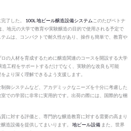
に完了した。
100L 地ビール醸造設備システム
このたびベトナ
は、地元の大学で教育や実験醸造の目的で使用される予定で
ステムは、コンパクトで耐久性があり、操作も簡単で、教育や
プロの人材を育成するために醸造関連のコースを開設する大学
な醸造工程をサポートするだけでなく、実験的な改良も可能
程をより深く理解できるよう支援します。
な制御システムなど、アカデミックなニーズを十分に考慮した
教室での学習に非常に実用的です。出荷の際には、国際的な梱
。
品質に対する評価と、専門的な醸造教育に対する需要の高まり
な醸造設備を提供してまいります。
地ビール設備
また、世界