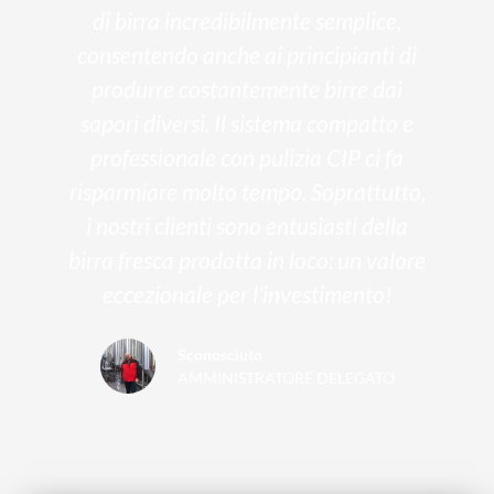
di birra incredibilmente semplice,
consentendo anche ai principianti di
produrre costantemente birre dai
sapori diversi. Il sistema compatto e
professionale con pulizia CIP ci fa
risparmiare molto tempo. Soprattutto,
i nostri clienti sono entusiasti della
birra fresca prodotta in loco: un valore
eccezionale per l'investimento!
Sconosciuto
AMMINISTRATORE DELEGATO