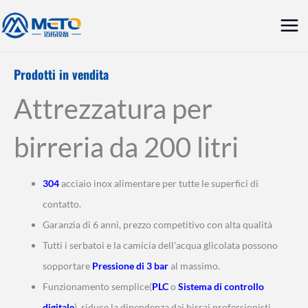
Vai
Me
al
prin
contenuto
Prodotti in vendita
Attrezzatura per
birreria da 200 litri
304
acciaio inox alimentare per tutte le superfici di
contatto.
Garanzia di 6 anni, prezzo competitivo con alta qualità
Tutti i serbatoi e la camicia dell'acqua glicolata possono
sopportare
Pressione di 3 bar
al massimo.
Funzionamento semplice(
PLC
o
Sistema di controllo
digitale
), riduce la dipendenza dai birrai professionisti