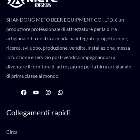
SHANDONG METO BEER EQUIPMENT CO., LTD. è un
produttore professionale di attrezzature per la birra
artigianale. La nostra azienda ha integrato progettazione,
ricerca, sviluppo, produzione, vendita, installazione, messa
in funzione e servizio post-vendita, impegnandosi a
diventare il fornitore di attrezzature per la birra artigianale
di prima classe al mondo.
F
Y
I
W
a
o
n
h
c
u
s
a
e
t
t
t
Collegamenti rapidi
b
u
a
s
o
b
g
a
o
e
r
p
k
a
p
Circa
m